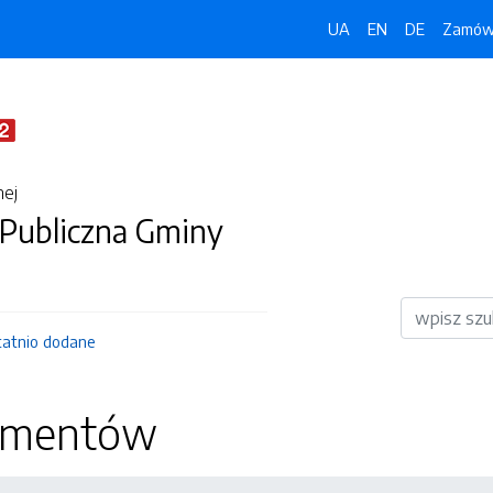
UA
EN
DE
Zamówi
nej
 Publiczna Gminy
Wyszukiwar
tatnio dodane
kumentów