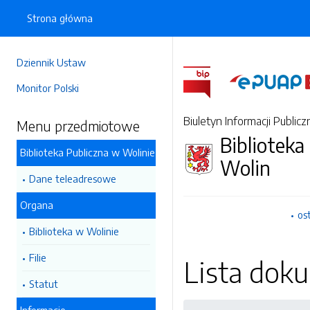
Strona główna
Dziennik Ustaw
Monitor Polski
Biuletyn Informacji Publicz
Menu przedmiotowe
Biblioteka
Biblioteka Publiczna w Wolinie
Wolin
Dane teleadresowe
Organa
os
Biblioteka w Wolinie
Filie
Lista do
Statut