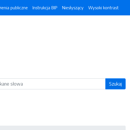
enia publiczne
Instrukcja BIP
Niesłyszący
Wysoki kontrast
ka
Szukaj