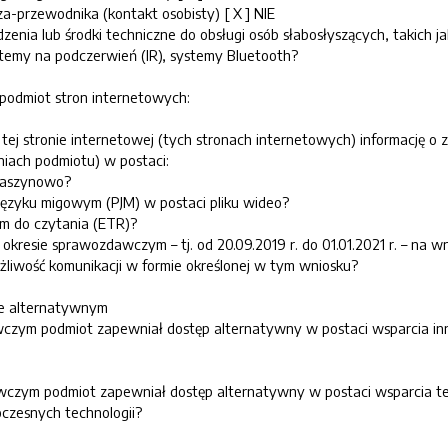
a-przewodnika (kontakt osobisty) [ X ] NIE
zenia lub środki techniczne do obsługi osób słabosłyszących, takich ja
temy na podczerwień (IR), systemy Bluetooth?
podmiot stron internetowych:
tej stronie internetowej (tych stronach internetowych) informację o z
niach podmiotu) w postaci:
maszynowo?
m języku migowym (PJM) w postaci pliku wideo?
ym do czytania (ETR)?
okresie sprawozdawczym – tj. od 20.09.2019 r. do 01.01.2021 r. – na w
liwość komunikacji w formie określonej w tym wniosku?
pie alternatywnym
wczym podmiot zapewniał dostęp alternatywny w postaci wsparcia in
wczym podmiot zapewniał dostęp alternatywny w postaci wsparcia t
czesnych technologii?