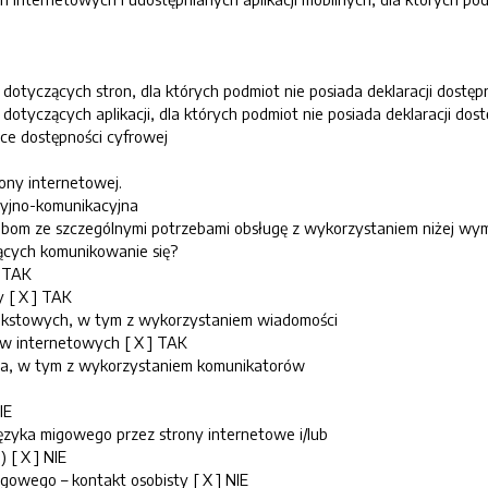
 dotyczących stron, dla których podmiot nie posiada deklaracji dostępn
 dotyczących aplikacji, dla których podmiot nie posiada deklaracji dost
ce dostępności cyfrowej
rony internetowej.
cyjno-komunikacyjna
obom ze szczególnymi potrzebami obsługę z wykorzystaniem niżej wy
ących komunikowanie się?
] TAK
 [ X ] TAK
tekstowych, w tym z wykorzystaniem wiadomości
w internetowych [ X ] TAK
na, w tym z wykorzystaniem komunikatorów
IE
ęzyka migowego przez strony internetowe i/lub
 [ X ] NIE
gowego – kontakt osobisty [ X ] NIE