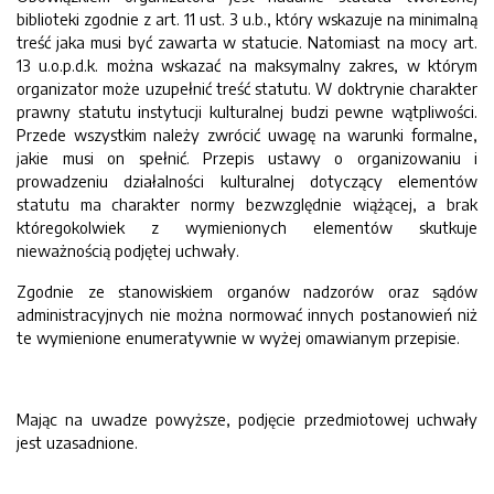
biblioteki zgodnie z art. 11 ust. 3 u.b., który wskazuje na minimalną
treść jaka musi być zawarta w statucie. Natomiast na mocy art.
13 u.o.p.d.k. można wskazać na maksymalny zakres, w którym
organizator może uzupełnić treść statutu. W doktrynie charakter
prawny statutu instytucji kulturalnej budzi pewne wątpliwości.
Przede wszystkim należy zwrócić uwagę na warunki formalne,
jakie musi on spełnić. Przepis ustawy o organizowaniu i
prowadzeniu działalności kulturalnej dotyczący elementów
statutu ma charakter normy bezwzględnie wiążącej, a brak
któregokolwiek z wymienionych elementów skutkuje
nieważnością podjętej uchwały.
Zgodnie ze stanowiskiem organów nadzorów oraz sądów
administracyjnych nie można normować innych postanowień niż
te wymienione enumeratywnie w wyżej omawianym przepisie.
Mając na uwadze powyższe, podjęcie przedmiotowej uchwały
jest uzasadnione.