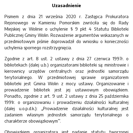
Uzasadnienie
Pismem z dnia 21 września 2020 r. Zastępca Prokuratora
Rejonowego w Kamieniu Pomorskim zwróciła się do Rady
Miejskiej w Wolinie o uchylenie § 9 pkt 4 Statutu Biblioteki
Publicznej Gminy Wolin. Rozważenie argumentów wskazanych w
przedmiotowym piśmie doprowadził do wniosku o konieczności
uchylenia spornego rozstrzygnięcia.
Zgodnie z art. 8 ust. 2 ustawy z dnia 27 czerwca 1997r. o
bibliotekach (dalej u.b.) organizatorami biblioteki są: ministrowie i
kierownicy urzędów centralnych oraz jednostki samorządu
terytorialnego. W przedmiotowej sprawie organizatorem
biblioteki jest Gmina Wolin z mocy ustawy. Organizowanie i
prowadzenie bibliotek jest jej ustawowym obowiązkiem.
Ponadto, zgodnie z art. 9 ust. 2 ustawy z dnia 25 października
1991r. o organizowaniu i prowadzeniu działalności kulturalnej
(dalej u.o.p.d.k.): „Prowadzenie działalności kulturalnej jest
zadaniem własnym jednostek samorządu terytorialnego o
charakterze obowiązkowym’’.
Obowiązkiem organizatora jest nadanie statutu tworzonej